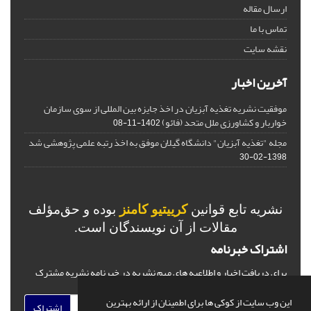
ارسال مقاله
تماس با ما
نقشه سایت
آخرین اخبار
موفقیت نشریه تغذیه آبزیان در اخذ جایزه بین المللی از سوی سازمان
خواربار و کشاورزی ملل متحد (فائو)
1402-11-08
مجله "تغذیه آبزیان" دانشگاه گیلان موفق به اخذ رتبه علمی پژوهشی شد
1398-02-30
نشریه تابع قوانین
کرییتیو کامنز
بوده و حق‌مؤلف
مقالات از آن نویسندگان است.
اشتراک خبرنامه
برای دریافت اخبار و اطلاعیه های مهم نشریه در خبرنامه نشریه مشترک
شوید.
این وب سایت از کوکی ها برای اطمینان از ارائه بهترین
اشتراک