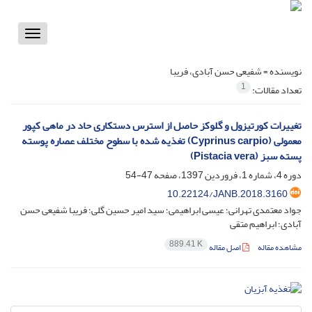
Toggle
vigation
نویسنده =
شفیعی حسن آبادی، فریبا
1
تعداد مقالات:
تغییرات کورتیزول و گلوکز حاصل از استرس دستکاری حاد در ماهی کپور
معمولی (Cyprinus carpio) تغذیه شده با سطوح مختلف عصاره پوسته
پسته سبز (Pistacia vera)
دوره 4، شماره 1، فروردین 1397، صفحه
47-54
10.22124/JANB.2018.3160
جواد معتمدی تهرانی؛ عیسی ابراهیمی؛ سید امیر حسین گلی؛ فریبا شفیعی حسن
آبادی؛ ابراهیم متقی
889.41 K
مشاهده مقاله
اصل مقاله