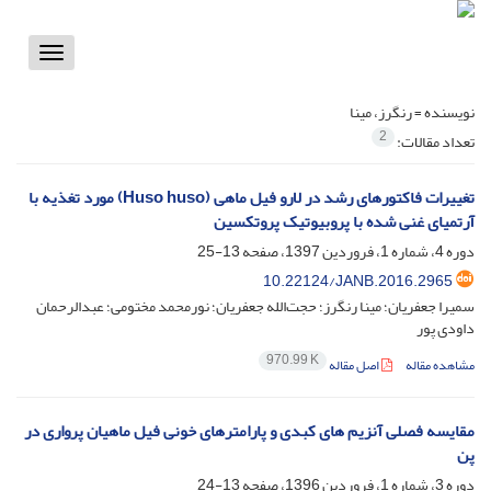
Toggle
vigation
نویسنده =
رنگرز، مینا
2
تعداد مقالات:
تغییرات فاکتورهای رشد در لارو فیل ماهی (Huso huso) مورد تغذیه با
آرتمیای غنی شده با پروبیوتیک پروتکسین
دوره 4، شماره 1، فروردین 1397، صفحه
13-25
10.22124/JANB.2016.2965
سمیرا جعفریان؛ مینا رنگرز؛ حجت‌الله جعفریان؛ نورمحمد مختومی؛ عبدالرحمان
داودی پور
970.99 K
مشاهده مقاله
اصل مقاله
مقایسه فصلی آنزیم های کبدی و پارامترهای خونی فیل ماهیان پرواری در
پن
دوره 3، شماره 1، فروردین 1396، صفحه
13-24