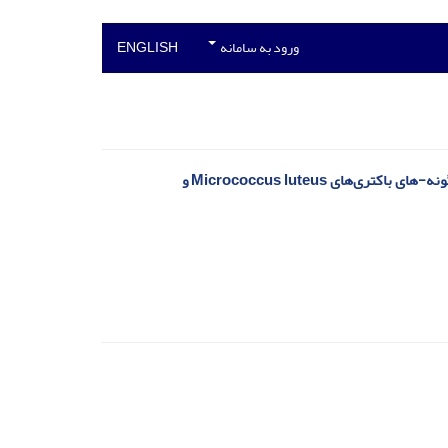
ورود به سامانه
ENGLISH
ارزیابی خواص ضدباکتریایی عصاره الکلی و اتری جلبک Scenedesmus dimorphus بر گونه-های باکتری‌های Micrococcus luteus و