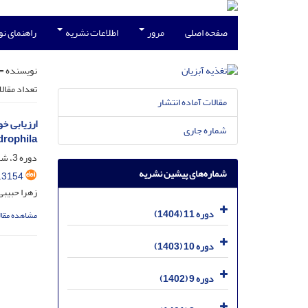
صفحه اصلی
مرور
اطلاعات نشریه
راهنمای ن
نویسنده =
تعداد مقال
مقالات آماده انتشار
شماره جاری
rophila
دوره 3، شماره 1، فروردین 1396، صفحه
شماره‌های پیشین نشریه
.3154
زهرا حبیبی
دوره 11 (1404)
مشاهده مقال
دوره 10 (1403)
دوره 9 (1402)