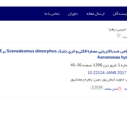
ویسندگان
ارسال مقاله
داوران
تماس با ما
حبیبی، زهرا
1
ات:
Aeromonas hyd
35-45
10.22124/JANB.2017
؛ جاوید ایمان پور نمین؛ زهره رمضانپور
1.31 M
ه
اصل مقاله