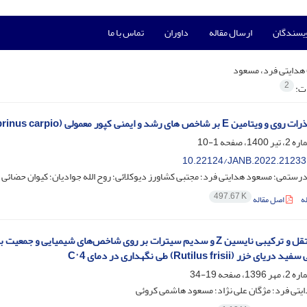
ویسندگان
ارسال مقاله
داوران
تماس با ما
هدایتی فرد، مسعود
2
ات:
ن E بر شاخص های رشد و ایمنی کپور معمولی (Cyprinus carpio)
1-10
10.22124/JANB.2022.21233
ستمی؛ مسعود هدایتی فرد؛ مجتبی کشاورز دیوکلائی؛ روح الله جوادیان؛ کیوان حضائی
497.67 K
ه
اصل مقاله
اثرات مستقل و ترکیبی نایسین Z و سدیم سیترات بر روی شاخص‌های شیم
زر (Rutilus frisii) طی نگهداری در دمای C° 4
19-34
یتی فرد؛ مژگان علی نژاد؛ مسعود هاشمی کروئی