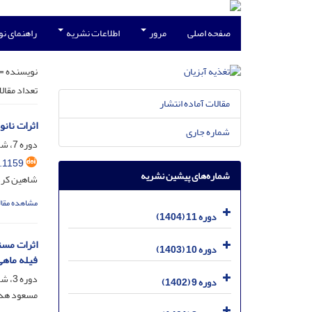
صفحه اصلی
مرور
اطلاعات نشریه
راهنمای ن
نویسنده =
تعداد مقال
مقالات آماده انتشار
اثرات نانوذرات روی و ویتامی
شماره جاری
دوره 7، شماره 2، تیر 1400، صفحه
.1159
شماره‌های پیشین نشریه
شاهین کردر
مشاهده مقال
دوره 11 (1404)
دوره 10 (1403)
فیله ماهی سفید دریای خ
دوره 3، شماره 2، مهر 1396، صفحه
دوره 9 (1402)
مسعود هدا