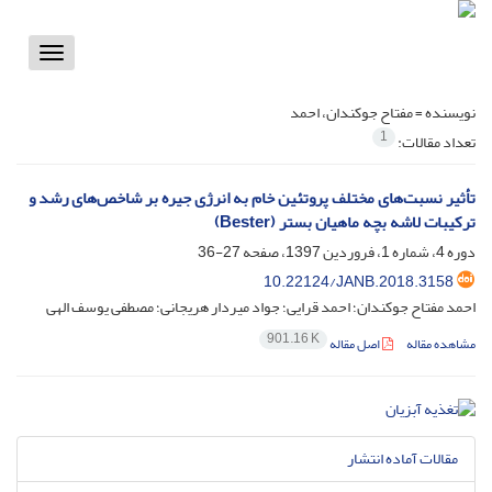
Toggle
vigation
نویسنده =
مفتاح جوکندان، احمد
1
تعداد مقالات:
تأثیر نسبت‌های مختلف پروتئین خام به انرژی جیره بر شاخص‌های رشد و
ترکیبات لاشه بچه ماهیان بستر (Bester)
دوره 4، شماره 1، فروردین 1397، صفحه
27-36
10.22124/JANB.2018.3158
احمد مفتاح جوکندان؛ احمد قرایی؛ جواد میردار هریجانی؛ مصطفی یوسف الهی
901.16 K
مشاهده مقاله
اصل مقاله
مقالات آماده انتشار