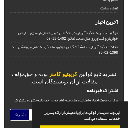
نقشه سایت
آخرین اخبار
موفقیت نشریه تغذیه آبزیان در اخذ جایزه بین المللی از سوی سازمان
خواربار و کشاورزی ملل متحد (فائو)
1402-11-08
مجله "تغذیه آبزیان" دانشگاه گیلان موفق به اخذ رتبه علمی پژوهشی شد
1398-02-30
نشریه تابع قوانین
کرییتیو کامنز
بوده و حق‌مؤلف
مقالات از آن نویسندگان است.
اشتراک خبرنامه
برای دریافت اخبار و اطلاعیه های مهم نشریه در خبرنامه نشریه مشترک
شوید.
این وب سایت از کوکی ها برای اطمینان از ارائه بهترین
اشتراک
خدمات استفاده می کند.