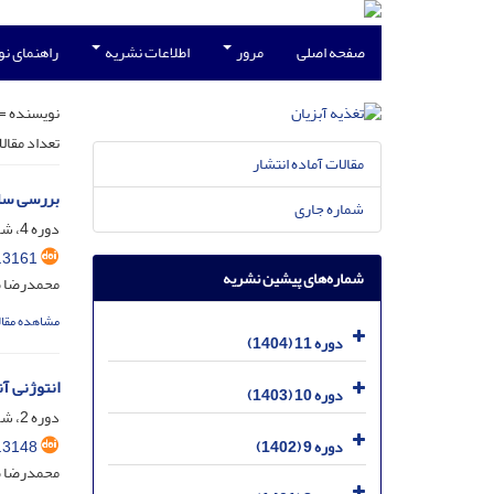
صفحه اصلی
مرور
اطلاعات نشریه
راهنمای ن
نویسنده =
تعداد مقال
مقالات آماده انتشار
بررسی ساختار بافت مری در م
شماره جاری
دوره 4، شماره 1، فروردین 1397، صفحه
.3161
شماره‌های پیشین نشریه
محمدرضا صح
مشاهده مقال
دوره 11 (1404)
انتوژنی آنز
دوره 10 (1403)
دوره 2، شماره 1، فروردین 1395، صفحه
.3148
دوره 9 (1402)
محمدرضا ص