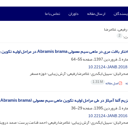
ویسندگان
ارسال مقاله
داوران
تماس با ما
رفیعی، غلامرضا
2
ات:
اهی سیم معمولی Abramis brama در مراحل اولیه تکوین با استفاده از میکروسکوپ نوری و الکترونی گذاره (TEM)
55-64
10.22124/JANB.2018
رائیان؛ سهیل ایگدری؛ غلامرضا رفیعی؛ آرش زیبایی؛ خوزه مسغر
1.31 M
ه
اصل مقاله
یم آلفا آمیلاز در طی مراحل اولیه تکوین ماهی سیم معمولی (Abramis brama)
29-36
10.22124/JANB.2016
حرائیان؛ سهیل ایگدری؛ آرش زیبایی؛ غلامرضا رفیعی؛ احمد قناعت پرست؛ صمد دروی