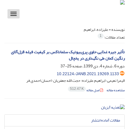
Toggle
vigation
نویسنده =
علیزاده، ابراهیم
1
تعداد مقالات:
تأثیر جیره غذایی حاوی پری‌بیوتیک سلماناکس بر کیفیت فیله قزل‌آلای
رنگین کمان طی نگهداری در یخچال
دوره 6، شماره 4، دی 1399، صفحه
25-37
10.22124/JANB.2021.19269.1133
الیمرا نعیمی؛ ابراهیم علیزاده؛ حجت الله جعفریان؛ احسان احمدی فر
512.47 K
مشاهده مقاله
اصل مقاله
مقالات آماده انتشار