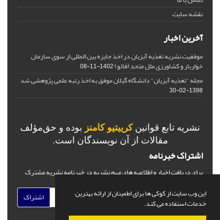
نقشه سایت
آخرین اخبار
موفقیت نشریه تغذیه آبزیان در اخذ جایزه بین المللی از سوی سازمان
خواربار و کشاورزی ملل متحد (فائو)
1402-11-08
مجله "تغذیه آبزیان" دانشگاه گیلان موفق به اخذ رتبه علمی پژوهشی شد
1398-02-30
نشریه تابع قوانین
کرییتیو کامنز
بوده و حق‌مؤلف
مقالات از آن نویسندگان است.
اشتراک خبرنامه
برای دریافت اخبار و اطلاعیه های مهم نشریه در خبرنامه نشریه مشترک
شوید.
این وب سایت از کوکی ها برای اطمینان از ارائه بهترین
اشتراک
خدمات استفاده می کند.