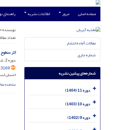
صفحه اصلی
مرور
اطلاعات نشریه
راهنمای ن
نویسنده =
تعداد مقال
مقالات آماده انتشار
اثر سطوح مختلف کلم قرمز (Brassica oleracea)
شماره جاری
دوره 2، شماره 2، مهر 1395، صفحه
.3169
شماره‌های پیشین نشریه
احسان اسد
مشاهده مقال
دوره 11 (1404)
دوره 10 (1403)
دوره 9 (1402)