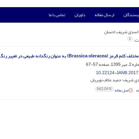
ویسندگان
ارسال مقاله
داوران
تماس با ما
اسدی شریف، احسان
1
ات:
 به عنوان رنگدانه طبیعی در تغییر رنگ پوست و شاخص های رشد ماهی سوروم (Heros severus)
57-67
10.22124/JANB.2017
ی شریف؛ حمید علاف نویریان
942.04 K
ه
اصل مقاله