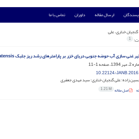
ویسندگان
ارسال مقاله
داوران
تماس با ما
گنجیان خناری، علی
1
ات:
 غنی سازی آب حوضه جنوبی دریای خزر بر پارامترهای رشد ریز جلبک Spirulina platensis
1-11
10.22124/JANB.2016
ین زاده؛ علی گنجیان خناری؛ سید مهدی جعفری
1.21 M
ه
اصل مقاله