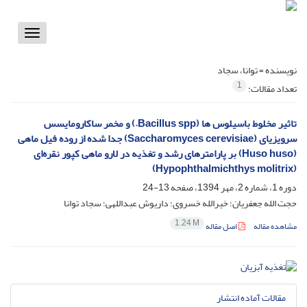
Toggle
vigation
نویسنده =
توانا، سجاد
1
تعداد مقالات:
تاثیر مخلوط باسیلوس ها (Bacillus spp.) و مخمر ساکارومایسس
سرویزیای (Saccharomyces cerevisiae) جدا شده از روده فیل ماهی
(Huso huso) بر پارامترهای رشد و تغذیه در لارو ماهی کپور نقره‌ای
(Hypophthalmichthys molitrix)
دوره 1، شماره 2، مهر 1394، صفحه
13-24
حجت الله جعفریان؛ خیرالله خسروی؛ داریوش عبداللهی؛ سجاد توانا
1.24 M
مشاهده مقاله
اصل مقاله
مقالات آماده انتشار