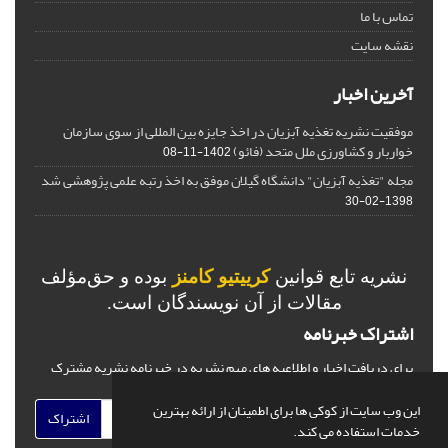
تماس با ما
نقشه سایت
آخرین اخبار
موفقیت نشریه تغذیه آبزیان در اخذ جایزه بین المللی از سوی سازمان
خواربار و کشاورزی ملل متحد (فائو)
1402-11-08
مجله "تغذیه آبزیان" دانشگاه گیلان موفق به اخذ رتبه علمی پژوهشی شد
1398-02-30
نشریه تابع قوانین
کرییتیو کامنز
بوده و حق‌مؤلف
مقالات از آن نویسندگان است.
اشتراک خبرنامه
برای دریافت اخبار و اطلاعیه های مهم نشریه در خبرنامه نشریه مشترک
شوید.
این وب سایت از کوکی ها برای اطمینان از ارائه بهترین
اشتراک
خدمات استفاده می کند.