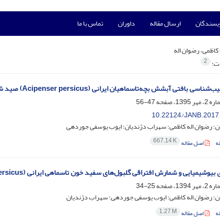
ویسندگان
ارسال مقاله
داوران
تماس با ما
کاظمی، رضوان اله
2
ات:
بافتی آبشش بچه‌تاسماهیان ایرانی (Acipenser persicus) صید شده در سواحل جنوبی دریای خزر
47-56
10.22124/JANB.2017
ن؛ رضوان اله کاظمی؛ سهراب دژندیان؛ ایوب یوسفی جوردهی
667.14 K
ه
اصل مقاله
یایی و شمارش افتراقی گلبول‌های سفید خون تاسماهی ایرانی (Acipenser persicus) جوان صید شده در سواحل استان مازندران
25-34
ن؛ رضوان اله کاظمی؛ ایوب یوسفی جوردهی؛ سهراب دژندیان
1.27 M
ه
اصل مقاله