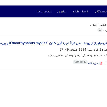
ویسندگان
ارسال مقاله
داوران
تماس با ما
مدنی، رسول
1
ات:
 قزل‎آلای رنگین کمان (Oncorhynchus mykiss) و بررسی اثر بازدارنده‎ها و فلزات بر فعالیت آن
49-57
ه؛ سید ولی حسینی؛ رسول مدنی؛ عباس زمانی
905.08 K
ه
اصل مقاله