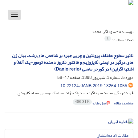
Toggle
vigation
نویسنده =
سوداگر، محمد
1
تعداد مقالات:
تاثیر سطوح مختلف پروتئین و چربی جیره بر شاخص های رشد، بیان ژن
های درگیر در ایمنی (لایزوزیم و فاکتور نکروز دهنده تومور-یک آلفا) و
اشتها (گرلین) در گورخر ماهـی (Danio rerio)
دوره 5، شماره 1، شهریور 1398، صفحه
47-58
10.22124/JANB.2019.13264.1055
فریده ریگی؛ محمد سوداگر؛ حامد پاک نژاد؛ سیامک یوسفی سیاهکلرودی
486.31 K
مشاهده مقاله
اصل مقاله
مقالات آماده انتشار