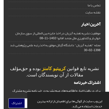
تماس با ما
نقشه سایت
آخرین اخبار
موفقیت نشریه تغذیه آبزیان در اخذ جایزه بین المللی از سوی سازمان
خواربار و کشاورزی ملل متحد (فائو)
1402-11-08
مجله "تغذیه آبزیان" دانشگاه گیلان موفق به اخذ رتبه علمی پژوهشی شد
1398-02-30
نشریه تابع قوانین
کرییتیو کامنز
بوده و حق‌مؤلف
مقالات از آن نویسندگان است.
اشتراک خبرنامه
برای دریافت اخبار و اطلاعیه های مهم نشریه در خبرنامه نشریه مشترک
شوید.
این وب سایت از کوکی ها برای اطمینان از ارائه بهترین
اشتراک
خدمات استفاده می کند.