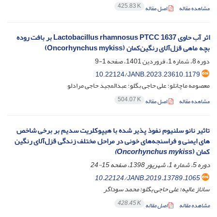
425.83 K
مشاهده مقاله
اصل مقاله
اثر آب حاوی Lactobacillus rhamnosus PTCC 1637 بر بافت روده
بچه ماهی قزل‌آلای رنگین‌کمان (Oncorhynchus mykiss)
دوره 8، شماره 1، فروردین 1401، صفحه
1-9
10.22124/JANB.2023.23610.1179
معصومه ماچانلو؛ علی حاجی بگلو؛ عبدالمجید حاجی مرادلو
504.07 K
مشاهده مقاله
اصل مقاله
تاثیر نانو سلنیوم نفوذ پذیر شده با هیپوکلریت سدیم بر برخی شاخص
های ایمنی و فراسنجه‌های خونی در مراحل مختلف زندگی قزل‌آلای رنگین
کمان (
Oncorhynchus mykiss
)
دوره 5، شماره 1، شهریور 1398، صفحه
15-24
10.22124/JANB.2019.13789.1065
ساناز عالیه؛ علی حاجی بگلو؛ محمد سوداگر
428.45 K
مشاهده مقاله
اصل مقاله