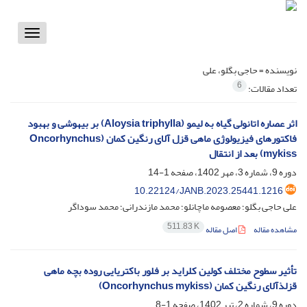
Toggle
vigation
نویسنده =
حاجی بگلو، علی
6
تعداد مقالات:
اثر عصاره اتانولی گیاه به لیمو (Aloysia triphylla) بر بیهوشی و بهبود
فاکتورهای فیزیولوژی ماهی قزل آلای رنگین کمان (Oncorhynchus
mykiss) بعد از انتقال
دوره 9، شماره 3، مهر 1402، صفحه
1-14
10.22124/JANB.2023.25441.1216
علی حاجی بگلو؛ معصومه ماچانلو؛ محمد مازندرانی؛ محمد سوداگر
511.83 K
مشاهده مقاله
اصل مقاله
تأثیر سطوح مختلف کولین کلراید بر فلور باکتریایی روده بچه ماهی
قزلذآلای رنگین کمان (Oncorhynchus mykiss)
دوره 9، شماره 2، تیر 1402، صفحه
1-8