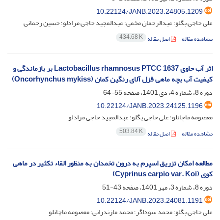
10.22124/JANB.2023.24805.1209
علی حاجی بگلو؛ عبدالرحمان مخمی؛ عبدالمجید حاجی مرادلو؛ حسین رحمانی
434.68 K
مشاهده مقاله
اصل مقاله
اثر آب حاوی Lactobacillus rhamnosus PTCC 1637 بر بازماندگی و
کیفیت آب بچه ماهی قزل آلای رنگین کمان (Oncorhynchus mykiss)
دوره 8، شماره 4، دی 1401، صفحه
55-64
10.22124/JANB.2023.24125.1196
معصومه ماچانلو؛ علی حاجی بگلو؛ عبدالمجید حاجی مرادلو
503.84 K
مشاهده مقاله
اصل مقاله
مطالعه امکان تزریق اسپرم به درون تخمدان به منظور القاء تکثیر در ماهی
کوی (Cyprinus carpio var. Koi)
دوره 8، شماره 3، مهر 1401، صفحه
43-51
10.22124/JANB.2023.24081.1191
علی حاجی بگلو؛ محمد سوداگر؛ محمد مازندرانی؛ معصومه ماچانلو