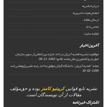
درباره نشریه
اعضای هیات تحریریه
ارسال مقاله
تماس با ما
نقشه سایت
آخرین اخبار
موفقیت نشریه تغذیه آبزیان در اخذ جایزه بین المللی از سوی سازمان
خواربار و کشاورزی ملل متحد (فائو)
1402-11-08
مجله "تغذیه آبزیان" دانشگاه گیلان موفق به اخذ رتبه علمی پژوهشی شد
1398-02-30
نشریه تابع قوانین
کرییتیو کامنز
بوده و حق‌مؤلف
مقالات از آن نویسندگان است.
اشتراک خبرنامه