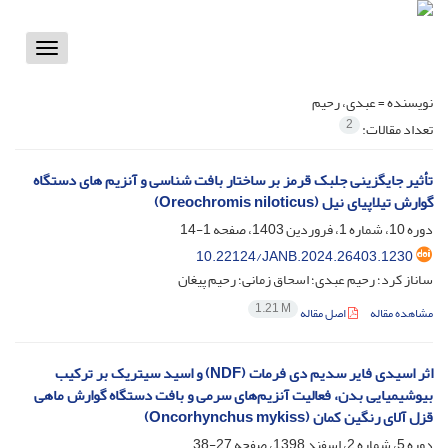
Toggle
vigation
نویسنده =
عبدی، رحیم
2
تعداد مقالات:
تأثیر جایگزینی جلبک قرمز بر ساختار بافت شناسی و آنزیم های دستگاه
گوارش تیلاپیای نیل (Oreochromis niloticus)
دوره 10، شماره 1، فروردین 1403، صفحه
1-14
10.22124/JANB.2024.26403.1230
ساناز کرد؛ رحیم عبدی؛ اسحاق زمانی؛ رحیم پیغان
1.21 M
مشاهده مقاله
اصل مقاله
اثر اسیدی فایر سدیم دی فرمات (NDF) و اسید سیتریک بر ترکیب
بیوشیمیایی بدن، فعالیت آنزیم‌های سرمی و بافت دستگاه گوارش ماهی
قزل آلای رنگین کمان (Oncorhynchus mykiss)
دوره 5، شماره 2، اسفند 1398، صفحه
27-38