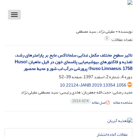
Toggle
vigation
نویسنده =
عقیلی نژاد، سید مصطفی
1
تعداد مقالات:
تاثیر سطوح مختلف مکمل غذایی سلماناکس مایع بر پارامترهای رشد،
تغذیه و فاکتورهای بیوشیمیایی پلاسمای خون در فیل ماهیان (Huso
huso Linnaeus, 1758) پرورشی درآب لب شور و محیط محصور
دوره 4، شماره 2، اسفند 1397، صفحه
39-52
10.22124/JANB.2019.13354.1056
مجید رضایی؛ حجت الله جعفریان؛ هادی رئیسی؛ سید مصطفی عقیلی نژاد
1014.42 K
مشاهده مقاله
اصل مقاله
مقالات آماده انتشار