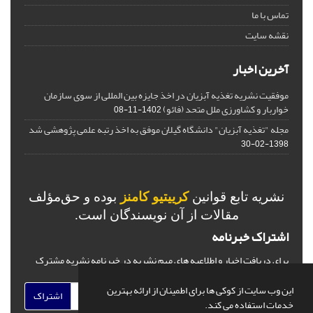
تماس با ما
نقشه سایت
آخرین اخبار
موفقیت نشریه تغذیه آبزیان در اخذ جایزه بین المللی از سوی سازمان
خواربار و کشاورزی ملل متحد (فائو)
1402-11-08
مجله "تغذیه آبزیان" دانشگاه گیلان موفق به اخذ رتبه علمی پژوهشی شد
1398-02-30
نشریه تابع قوانین
کرییتیو کامنز
بوده و حق‌مؤلف
مقالات از آن نویسندگان است.
اشتراک خبرنامه
برای دریافت اخبار و اطلاعیه های مهم نشریه در خبرنامه نشریه مشترک
شوید.
این وب سایت از کوکی ها برای اطمینان از ارائه بهترین
اشتراک
خدمات استفاده می کند.