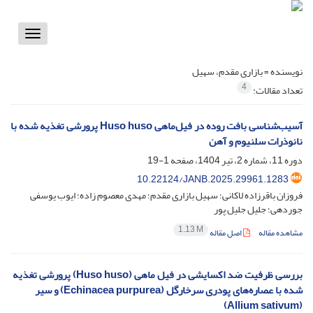
Toggle
vigation
نویسنده =
بازاری مقدم، سهیل
4
تعداد مقالات:
آسیب‌شناسی بافت روده در فیل‌ماهی Huso huso پرورشی تغذیه شده با
نانوذرات سلنیوم و آهن
دوره 11، شماره 2، تیر 1404، صفحه
1-19
10.22124/JANB.2025.29961.1283
فروزان باقرزاده لاکانی؛ سهیل بازاری مقدم؛ مهدی معصوم زاده؛ ایوب یوسفی
جوردهی؛ جلیل جلیل پور
1.13 M
مشاهده مقاله
اصل مقاله
بررسی ظرفیت ضد اکسایشی در فیل ماهی (Huso huso) پرورشی تغذیه
شده با عصاره‌های پودری سرخارگل (Echinacea purpurea) و سیر
(Allium sativum)