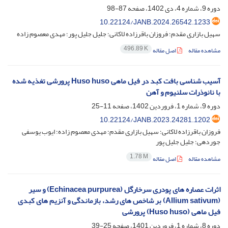
دوره 9، شماره 4، دی 1402، صفحه
87-98
10.22124/JANB.2024.26542.1233
سهیل بازاری مقدم؛ فروزان باقرزاده لاکانی؛ جلیل جلیل پور؛ مهدی معصوم زاده
496.89 K
مشاهده مقاله
اصل مقاله
آسیب شناسی بافت کبد در فیل ماهی Huso huso پرورشی تغذیه شده
با نانوذرات سلنیوم و آهن
دوره 9، شماره 1، فروردین 1402، صفحه
11-25
10.22124/JANB.2023.24281.1202
فروزان باقرزاده لاکانی؛ سهیل بازاری مقدم؛ مهدی معصوم زاده؛ ایوب یوسفی
جوردهی؛ جلیل جلیل پور
1.78 M
مشاهده مقاله
اصل مقاله
اثرات عصاره های پودری سرخارگل (Echinacea purpurea) و سیر
(Allium sativum) بر شاخص های رشد، بازماندگی و آنزیم های کبدی
فیل ماهی (Huso huso) پرورشی
دوره 8، شماره 1، فروردین 1401، صفحه
25-39