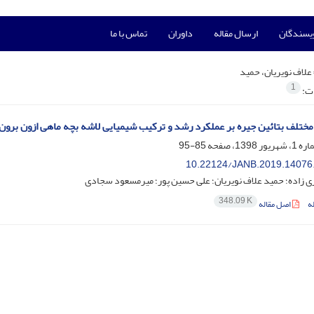
ویسندگان
ارسال مقاله
داوران
تماس با ما
علاف نویریان، حمید
1
ات:
تلف بتائین جیره بر عملکرد رشد و ترکیب شیمیایی لاشه بچه ماهی ازون برون (cipenser stellatus
85-95
10.22124/JANB.2019.14076
ی زاده؛ حمید علاف نویریان؛ علی حسین پور؛ میرمسعود سجادی
348.09 K
ه
اصل مقاله