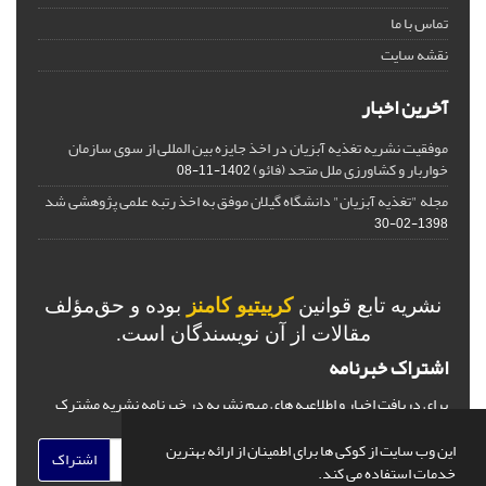
تماس با ما
نقشه سایت
آخرین اخبار
موفقیت نشریه تغذیه آبزیان در اخذ جایزه بین المللی از سوی سازمان
خواربار و کشاورزی ملل متحد (فائو)
1402-11-08
مجله "تغذیه آبزیان" دانشگاه گیلان موفق به اخذ رتبه علمی پژوهشی شد
1398-02-30
نشریه تابع قوانین
کرییتیو کامنز
بوده و حق‌مؤلف
مقالات از آن نویسندگان است.
اشتراک خبرنامه
برای دریافت اخبار و اطلاعیه های مهم نشریه در خبرنامه نشریه مشترک
شوید.
این وب سایت از کوکی ها برای اطمینان از ارائه بهترین
اشتراک
خدمات استفاده می کند.