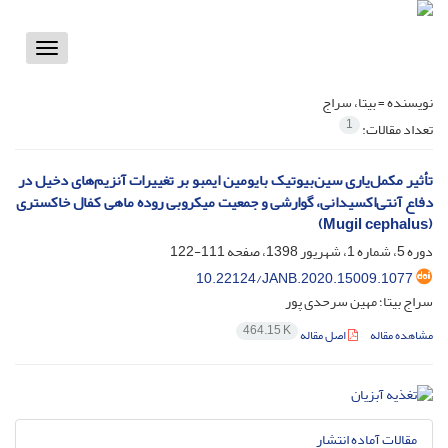
Toggle
vigation
نویسنده =
بیتا، سراج
1
تعداد مقالات:
تأثیر مکمل‌یاری سین‌بیوتیک بایومین ایمبو بر تغییرات آنزیم‌های دخیل در
دفاع آنتی‌اکسیدانی، گوارشی و جمعیت میکروبی روده ماهی کفال خاکستری
(Mugil cephalus)
دوره 5، شماره 1، شهریور 1398، صفحه
111-122
10.22124/JANB.2020.15009.1077
سراج بیتا؛ مهین سرحدی پور
464.15 K
مشاهده مقاله
اصل مقاله
مقالات آماده انتشار