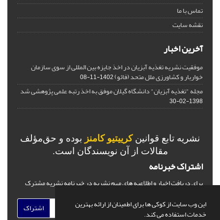
تماس با ما
نقشه سایت
آخرین اخبار
موفقیت نشریه تغذیه آبزیان در اخذ جایزه بین المللی از سوی سازمان
خواربار و کشاورزی ملل متحد (فائو)
1402-11-08
مجله "تغذیه آبزیان" دانشگاه گیلان موفق به اخذ رتبه علمی پژوهشی شد
1398-02-30
نشریه تابع قوانین
کرییتیو کامنز
بوده و حق‌مؤلف
مقالات از آن نویسندگان است.
اشتراک خبرنامه
برای دریافت اخبار و اطلاعیه های مهم نشریه در خبرنامه نشریه مشترک
شوید.
این وب سایت از کوکی ها برای اطمینان از ارائه بهترین
اشتراک
خدمات استفاده می کند.