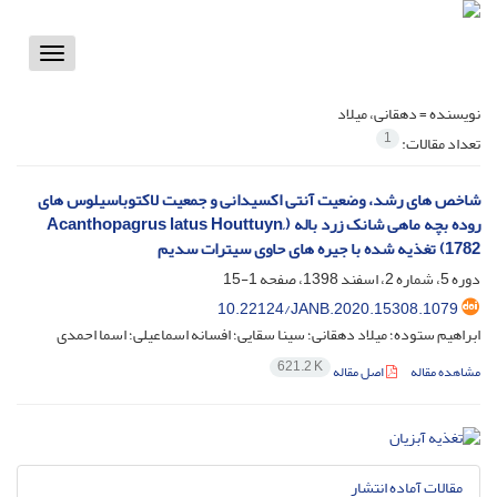
Toggle
vigation
نویسنده =
دهقانی، میلاد
1
تعداد مقالات:
شاخص های رشد، وضعیت آنتی اکسیدانی و جمعیت لاکتوباسیلوس های
روده بچه ماهی شانک زرد باله (Acanthopagrus latus Houttuyn,
1782) تغذیه شده با جیره های حاوی سیترات سدیم
دوره 5، شماره 2، اسفند 1398، صفحه
1-15
10.22124/JANB.2020.15308.1079
ابراهیم ستوده؛ میلاد دهقانی؛ سینا سقایی؛ افسانه اسماعیلی؛ اسما احمدی
621.2 K
مشاهده مقاله
اصل مقاله
مقالات آماده انتشار