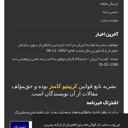
ارسال مقاله
تماس با ما
نقشه سایت
آخرین اخبار
موفقیت نشریه تغذیه آبزیان در اخذ جایزه بین المللی از سوی سازمان
خواربار و کشاورزی ملل متحد (فائو)
1402-11-08
مجله "تغذیه آبزیان" دانشگاه گیلان موفق به اخذ رتبه علمی پژوهشی شد
1398-02-30
نشریه تابع قوانین
کرییتیو کامنز
بوده و حق‌مؤلف
مقالات از آن نویسندگان است.
اشتراک خبرنامه
برای دریافت اخبار و اطلاعیه های مهم نشریه در خبرنامه نشریه مشترک
شوید.
این وب سایت از کوکی ها برای اطمینان از ارائه بهترین
اشتراک