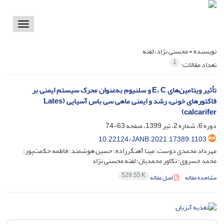
Toggle
vigation
نویسنده =
محسنی نژاد، لفته
1
تعداد مقالات:
تأثیر ویتامین‌های E، C و سلنیوم به‌عنوان محرک سیستم ایمنی بر
فاکتورهای خونی، رشد و ایمنی ماهی سی باس آسیایی (Lates
calcarifer)
دوره 6، شماره 2، تیر 1399، صفحه
63-74
10.22124/JANB.2021.17389.1103
مهرداد محمدی دوست؛ مینا آهنگرزاده؛ حسین هوشمند؛ فاطمه حکمت‌پور؛
محمد خسروی؛ تکاور محمدیان؛ لفته محسنی نژاد
529.55 K
مشاهده مقاله
اصل مقاله