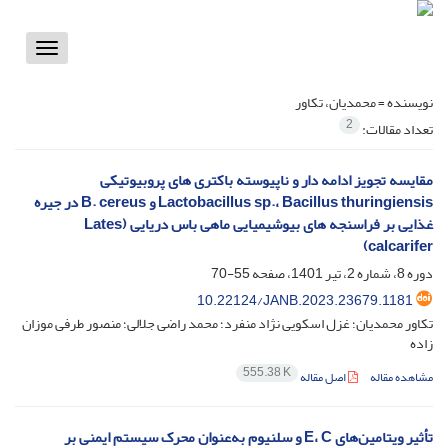
Toggle
vigation
نویسنده =
محمدیان، تکاور
2
تعداد مقالات:
مقایسه تجویز ادامه دار و ناپیوسته باکتری های پروبیوتیکی
Lactobacillus sp.، Bacillus thuringiensis و B. cereus در جیره
غذایی بر فراسنجه های بیوشیمیایی ماهی ‌باس دریایی (Lates
calcarifer)
دوره 8، شماره 2، تیر 1401، صفحه
55-70
10.22124/JANB.2023.23679.1181
تکاور محمدیان؛ غزل اسکویی نژاد منفرد؛ محمد راضی جلالی؛ منصور طرفی موزان
زاده
555.38 K
مشاهده مقاله
اصل مقاله
تأثیر ویتامین‌های E، C و سلنیوم به‌عنوان محرک سیستم ایمنی بر