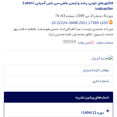
فاکتورهای خونی، رشد و ایمنی ماهی سی باس آسیایی (Lates
calcarifer)
دوره 6، شماره 2، تیر 1399، صفحه
63-74
10.22124/JANB.2021.17389.1103
مهرداد محمدی دوست؛ مینا آهنگرزاده؛ حسین هوشمند؛ فاطمه حکمت‌پور؛
محمد خسروی؛ تکاور محمدیان؛ لفته محسنی نژاد
529.55 K
مشاهده مقاله
اصل مقاله
مقالات آماده انتشار
شماره جاری
شماره‌های پیشین نشریه
دوره 11 (1404)