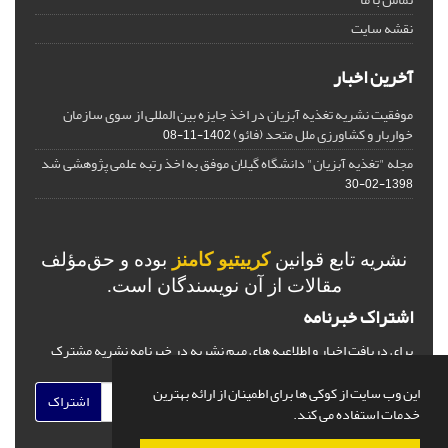
نقشه سایت
آخرین اخبار
موفقیت نشریه تغذیه آبزیان در اخذ جایزه بین المللی از سوی سازمان
خواربار و کشاورزی ملل متحد (فائو)
1402-11-08
مجله "تغذیه آبزیان" دانشگاه گیلان موفق به اخذ رتبه علمی پژوهشی شد
1398-02-30
نشریه تابع قوانین
کرییتیو کامنز
بوده و حق‌مؤلف
مقالات از آن نویسندگان است.
اشتراک خبرنامه
برای دریافت اخبار و اطلاعیه های مهم نشریه در خبرنامه نشریه مشترک
شوید.
این وب سایت از کوکی ها برای اطمینان از ارائه بهترین
اشتراک
خدمات استفاده می کند.