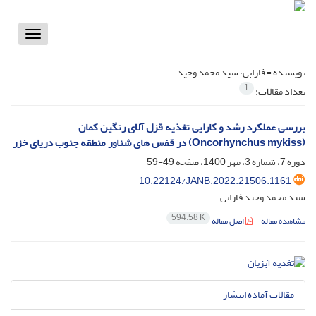
Toggle
vigation
نویسنده =
فارابی، سید محمد وحید
1
تعداد مقالات:
بررسی عملکرد رشد و کارایی تغذیه قزل آلای رنگین کمان
(Oncorhynchus mykiss) در قفس های شناور منطقه جنوب دریای خزر
دوره 7، شماره 3، مهر 1400، صفحه
49-59
10.22124/JANB.2022.21506.1161
سید محمد وحید فارابی
594.58 K
مشاهده مقاله
اصل مقاله
مقالات آماده انتشار