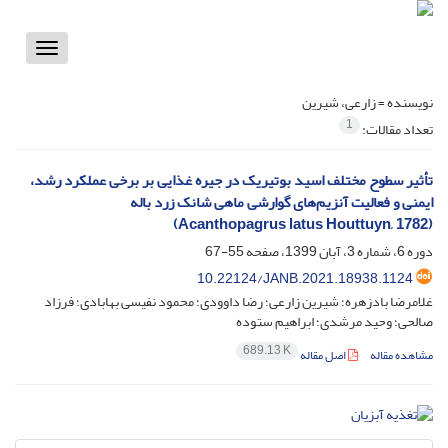
Toggle
vigation
نویسنده =
زارعی، شیرین
1
تعداد مقالات:
تأثیر سطوح مختلف اسید بوتیریک در جیره غذایی بر برخی عملکرد رشد،
ایمنی و فعالیت آنزیم‌های گوارشی ماهی شانک زرد باله
(Acanthopagrus latus Houttuyn, 1782)
دوره 6، شماره 3، آبان 1399، صفحه
55-67
10.22124/JANB.2021.18938.1124
غلامرضا بادزهره؛ شیرین زارعی؛ رضا داوودی؛ محمود نفیسی بهابادی؛ فرزاد
صالحی؛ وحید مرشدی؛ ابراهیم ستوده
689.13 K
مشاهده مقاله
اصل مقاله