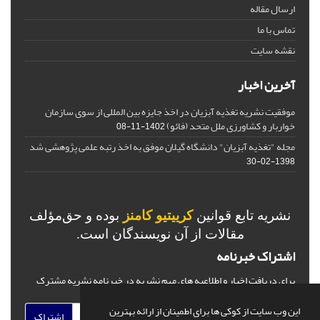
ارسال مقاله
تماس با ما
نقشه سایت
آخرین اخبار
موفقیت نشریه تغذیه آبزیان در اخذ جایزه بین المللی از سوی سازمان
خواربار و کشاورزی ملل متحد (فائو)
1402-11-08
مجله "تغذیه آبزیان" دانشگاه گیلان موفق به اخذ رتبه علمی پژوهشی شد
1398-02-30
نشریه تابع قوانین
کرییتیو کامنز
بوده و حق‌مؤلف
مقالات از آن نویسندگان است.
اشتراک خبرنامه
برای دریافت اخبار و اطلاعیه های مهم نشریه در خبرنامه نشریه مشترک
شوید.
این وب سایت از کوکی ها برای اطمینان از ارائه بهترین
اشتراک