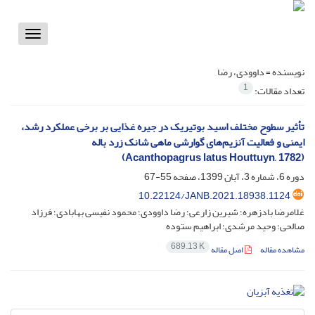
Toggle
vigation
نویسنده =
داوودی، رضا
1
تعداد مقالات:
تأثیر سطوح مختلف اسید بوتیریک در جیره غذایی بر برخی عملکرد رشد،
ایمنی و فعالیت آنزیم‌های گوارشی ماهی شانک زرد باله
(Acanthopagrus latus Houttuyn, 1782)
دوره 6، شماره 3، آبان 1399، صفحه
55-67
10.22124/JANB.2021.18938.1124
غلامرضا بادزهره؛ شیرین زارعی؛ رضا داوودی؛ محمود نفیسی بهابادی؛ فرزاد
صالحی؛ وحید مرشدی؛ ابراهیم ستوده
689.13 K
مشاهده مقاله
اصل مقاله