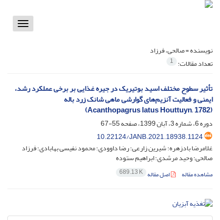
Toggle
vigation
نویسنده =
صالحی، فرزاد
1
تعداد مقالات:
تأثیر سطوح مختلف اسید بوتیریک در جیره غذایی بر برخی عملکرد رشد،
ایمنی و فعالیت آنزیم‌های گوارشی ماهی شانک زرد باله
(Acanthopagrus latus Houttuyn, 1782)
دوره 6، شماره 3، آبان 1399، صفحه
55-67
10.22124/JANB.2021.18938.1124
غلامرضا بادزهره؛ شیرین زارعی؛ رضا داوودی؛ محمود نفیسی بهابادی؛ فرزاد
صالحی؛ وحید مرشدی؛ ابراهیم ستوده
689.13 K
مشاهده مقاله
اصل مقاله