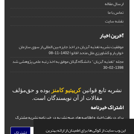
ارسال مقاله
تماس با ما
نقشه سایت
آخرین اخبار
موفقیت نشریه تغذیه آبزیان در اخذ جایزه بین المللی از سوی سازمان
خواربار و کشاورزی ملل متحد (فائو)
1402-11-08
مجله "تغذیه آبزیان" دانشگاه گیلان موفق به اخذ رتبه علمی پژوهشی شد
1398-02-30
نشریه تابع قوانین
کرییتیو کامنز
بوده و حق‌مؤلف
مقالات از آن نویسندگان است.
اشتراک خبرنامه
برای دریافت اخبار و اطلاعیه های مهم نشریه در خبرنامه نشریه مشترک
شوید.
این وب سایت از کوکی ها برای اطمینان از ارائه بهترین
اشتراک