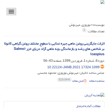
Toggle
vigation
نویسنده =
نوروزی، مهرنوش
1
تعداد مقالات:
اثرات جایگزینی روغن ماهی جیره غذایی با سطوح مختلف روغن گیاهی کانولا
بر شاخص های رشد و بازماندگی بچه ماهی آزاد دریای خزر (Salmo
caspius)
دوره 6، شماره 1، فروردین 1399، صفحه
43-56
10.22124/JANB.2021.17324.1099
عباس ساجد خانیان؛ مهرنوش نوروزی؛ محمود محسنی
510.04 K
مشاهده مقاله
اصل مقاله
مقالات آماده انتشار