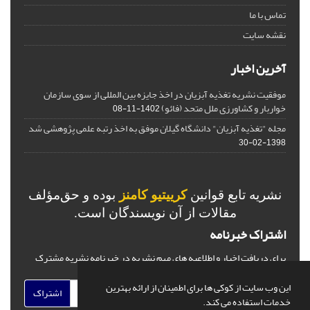
تماس با ما
نقشه سایت
آخرین اخبار
موفقیت نشریه تغذیه آبزیان در اخذ جایزه بین المللی از سوی سازمان
خواربار و کشاورزی ملل متحد (فائو)
1402-11-08
مجله "تغذیه آبزیان" دانشگاه گیلان موفق به اخذ رتبه علمی پژوهشی شد
1398-02-30
نشریه تابع قوانین
کرییتیو کامنز
بوده و حق‌مؤلف
مقالات از آن نویسندگان است.
اشتراک خبرنامه
برای دریافت اخبار و اطلاعیه های مهم نشریه در خبرنامه نشریه مشترک
شوید.
این وب سایت از کوکی ها برای اطمینان از ارائه بهترین
اشتراک
خدمات استفاده می کند.