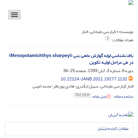
Toggle
vigation
نویسنده =
کیارسی علیخانی، الناز
1
تعداد مقالات:
بافت‌شناسی لوله گوارش ماهی بنی (Mesopotamichthys sharpeyi)
در‌ طی مراحل اولیه تکوین
دوره 6، شماره 3، آبان 1399، صفحه
25-36
10.22124/JANB.2021.19277.1132
الناز کیارسی علیخانی؛ سهیل ایگدری؛ هادی پورباقر؛ محمد امینی
782.56 K
مشاهده مقاله
اصل مقاله
مقالات آماده انتشار