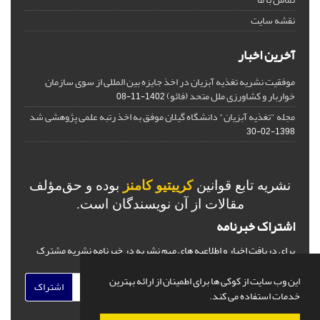
نقشه سایت
آخرین اخبار
موفقیت نشریه تغذیه آبزیان در اخذ جایزه بین المللی از سوی سازمان
خواربار و کشاورزی ملل متحد (فائو)
1402-11-08
مجله "تغذیه آبزیان" دانشگاه گیلان موفق به اخذ رتبه علمی پژوهشی شد
1398-02-30
نشریه تابع قوانین
کرییتیو کامنز
بوده و حق‌مؤلف
مقالات از آن نویسندگان است.
اشتراک خبرنامه
برای دریافت اخبار و اطلاعیه های مهم نشریه در خبرنامه نشریه مشترک
شوید.
این وب سایت از کوکی ها برای اطمینان از ارائه بهترین
اشتراک
خدمات استفاده می کند.