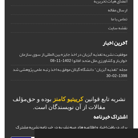
اعضای هیات تحریریه
ارسال مقاله
تماس با ما
نقشه سایت
آخرین اخبار
موفقیت نشریه تغذیه آبزیان در اخذ جایزه بین المللی از سوی سازمان
خواربار و کشاورزی ملل متحد (فائو)
1402-11-08
مجله "تغذیه آبزیان" دانشگاه گیلان موفق به اخذ رتبه علمی پژوهشی شد
1398-02-30
نشریه تابع قوانین
کرییتیو کامنز
بوده و حق‌مؤلف
مقالات از آن نویسندگان است.
اشتراک خبرنامه
برای دریافت اخبار و اطلاعیه های مهم نشریه در خبرنامه نشریه مشترک
شوید.