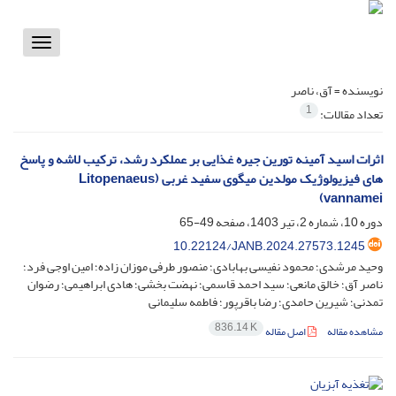
Toggle
vigation
نویسنده =
آق، ناصر
1
تعداد مقالات:
اثرات اسید آمینه تورین جیره غذایی بر عملکرد رشد، ترکیب لاشه و پاسخ
های فیزیولوژیک مولدین میگوی سفید غربی (Litopenaeus
vannamei)
دوره 10، شماره 2، تیر 1403، صفحه
49-65
10.22124/JANB.2024.27573.1245
وحید مرشدی؛ محمود نفیسی بهابادی؛ منصور طرفی موزان زاده؛ امین اوجی فرد؛
ناصر آق؛ خالق مانعی؛ سید احمد قاسمی؛ نهضت بخشی؛ هادی ابراهیمی؛ رضوان
تمدنی؛ شیرین حامدی؛ رضا باقرپور؛ فاطمه سلیمانی
836.14 K
مشاهده مقاله
اصل مقاله