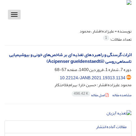
Toggle
vigation
نویسنده =
علیزاده افشار، محمود
1
تعداد مقالات:
اثرات گرسنگی و راهبرد‌های تغذیه ای بر شاخص‌های خونی و بیوشیمیایی
تاسماهی روسی (Acipenser gueldenstaedtii)
دوره 7، شماره 1، فروردین 1400، صفحه
57-68
10.22124/JANB.2021.19313.1134
محمود علیزاده افشار؛ حسین خارا؛ بهرام فلاحتکار
496.42 K
مشاهده مقاله
اصل مقاله
مقالات آماده انتشار