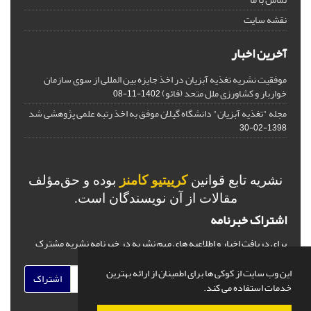
نقشه سایت
آخرین اخبار
موفقیت نشریه تغذیه آبزیان در اخذ جایزه بین المللی از سوی سازمان
خواربار و کشاورزی ملل متحد (فائو)
1402-11-08
مجله "تغذیه آبزیان" دانشگاه گیلان موفق به اخذ رتبه علمی پژوهشی شد
1398-02-30
نشریه تابع قوانین
کرییتیو کامنز
بوده و حق‌مؤلف
مقالات از آن نویسندگان است.
اشتراک خبرنامه
برای دریافت اخبار و اطلاعیه های مهم نشریه در خبرنامه نشریه مشترک
شوید.
این وب سایت از کوکی ها برای اطمینان از ارائه بهترین
اشتراک
خدمات استفاده می کند.