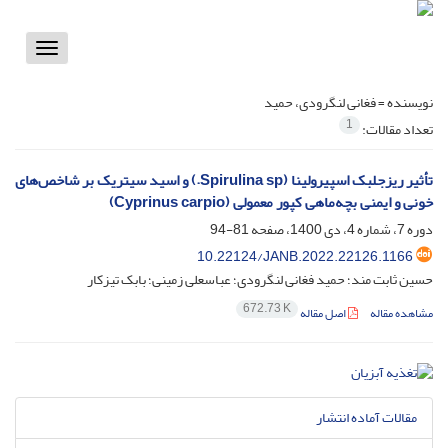
Toggle
vigation
نویسنده =
فغانی لنگرودی، حمید
1
تعداد مقالات:
تأثیر ریزجلبک اسپیرولینا (Spirulina sp.) و اسید سیتریک بر شاخص‌های
خونی و ایمنی بچه‌ماهی کپور معمولی (Cyprinus carpio)
دوره 7، شماره 4، دی 1400، صفحه
81-94
10.22124/JANB.2022.22126.1166
حسین ثابت مند؛ حمید فغانی لنگرودی؛ عباسعلی زمینی؛ بابک تیزکار
672.73 K
مشاهده مقاله
اصل مقاله
مقالات آماده انتشار