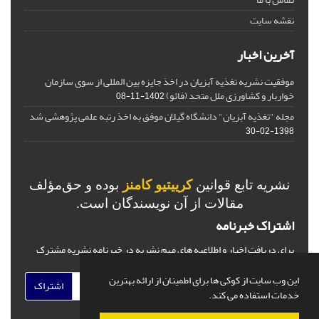
نقشه سایت
آخرین اخبار
موفقیت نشریه تغذیه آبزیان در اخذ جایزه بین المللی از سوی سازمان
خواربار و کشاورزی ملل متحد (فائو)
1402-11-08
مجله "تغذیه آبزیان" دانشگاه گیلان موفق به اخذ رتبه علمی پژوهشی شد
1398-02-30
نشریه تابع قوانین
کرییتیو کامنز
بوده و حق‌مؤلف
مقالات از آن نویسندگان است.
اشتراک خبرنامه
برای دریافت اخبار و اطلاعیه های مهم نشریه در خبرنامه نشریه مشترک
شوید.
این وب سایت از کوکی ها برای اطمینان از ارائه بهترین
اشتراک
خدمات استفاده می کند.