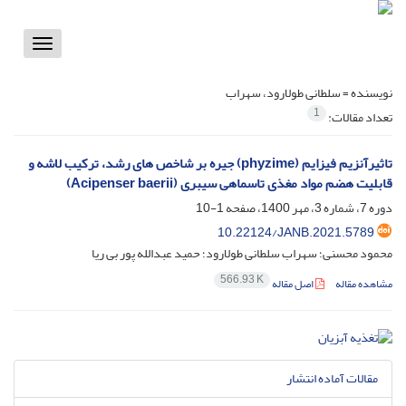
Toggle
vigation
نویسنده =
سلطانی طولارود، سهراب
1
تعداد مقالات:
تاثیرآنزیم فیزایم (phyzime) جیره بر شاخص های رشد، ترکیب لاشه و
قابلیت هضم مواد مغذی تاسماهی سیبری (Acipenser baerii)
دوره 7، شماره 3، مهر 1400، صفحه
1-10
10.22124/JANB.2021.5789
محمود محسنی؛ سهراب سلطانی طولارود؛ حمید عبدالله پور بی ریا
566.93 K
مشاهده مقاله
اصل مقاله
مقالات آماده انتشار