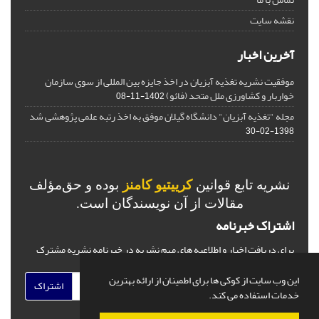
نقشه سایت
آخرین اخبار
موفقیت نشریه تغذیه آبزیان در اخذ جایزه بین المللی از سوی سازمان
خواربار و کشاورزی ملل متحد (فائو)
1402-11-08
مجله "تغذیه آبزیان" دانشگاه گیلان موفق به اخذ رتبه علمی پژوهشی شد
1398-02-30
نشریه تابع قوانین
کرییتیو کامنز
بوده و حق‌مؤلف
مقالات از آن نویسندگان است.
اشتراک خبرنامه
برای دریافت اخبار و اطلاعیه های مهم نشریه در خبرنامه نشریه مشترک
شوید.
این وب سایت از کوکی ها برای اطمینان از ارائه بهترین
اشتراک
خدمات استفاده می کند.