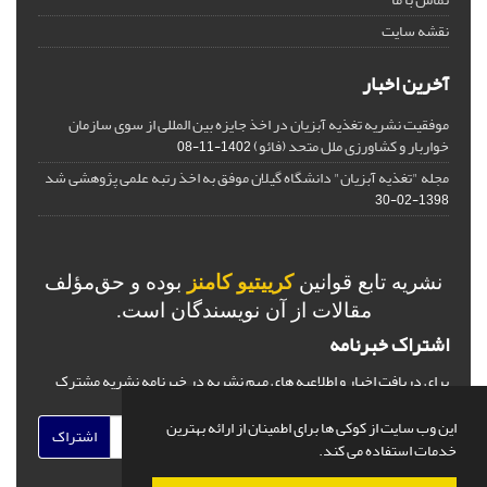
نقشه سایت
آخرین اخبار
موفقیت نشریه تغذیه آبزیان در اخذ جایزه بین المللی از سوی سازمان
خواربار و کشاورزی ملل متحد (فائو)
1402-11-08
مجله "تغذیه آبزیان" دانشگاه گیلان موفق به اخذ رتبه علمی پژوهشی شد
1398-02-30
نشریه تابع قوانین
کرییتیو کامنز
بوده و حق‌مؤلف
مقالات از آن نویسندگان است.
اشتراک خبرنامه
برای دریافت اخبار و اطلاعیه های مهم نشریه در خبرنامه نشریه مشترک
شوید.
این وب سایت از کوکی ها برای اطمینان از ارائه بهترین
اشتراک
خدمات استفاده می کند.