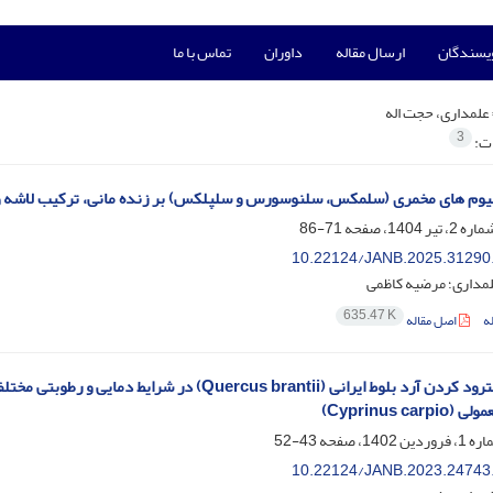
ویسندگان
ارسال مقاله
داوران
تماس با ما
علمداری، حجت اله
3
ات:
وم های مخمری (سلمکس، سلنوسورس و سلپلکس) بر زنده مانی، ترکیب لاشه و مقاومت به ا
71-86
10.22124/JANB.2025.31290
لمداری؛ مرضیه کاظمی
635.47 K
ه
اصل مقاله
اثرات اکسترود کردن آرد بلوط ایرانی (cus brantii
Cyprinus car)
43-52
10.22124/JANB.2023.24743