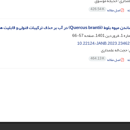
لمداری؛ خدیجه موسوی
426.54 K
ه
اصل مقاله
در آب بر حذف ترکیبات فنولی و قابلیت هضم آن برای کپور معمولی (Cyprinus carpio)
57-66
10.22124/JANB.2023.23462
 حجت اله علمداری
464.13 K
ه
اصل مقاله