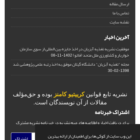
ارسال مقاله
تماس با ما
نقشه سایت
آخرین اخبار
موفقیت نشریه تغذیه آبزیان در اخذ جایزه بین المللی از سوی سازمان
خواربار و کشاورزی ملل متحد (فائو)
1402-11-08
مجله "تغذیه آبزیان" دانشگاه گیلان موفق به اخذ رتبه علمی پژوهشی شد
1398-02-30
نشریه تابع قوانین
کرییتیو کامنز
بوده و حق‌مؤلف
مقالات از آن نویسندگان است.
اشتراک خبرنامه
برای دریافت اخبار و اطلاعیه های مهم نشریه در خبرنامه نشریه مشترک
شوید.
این وب سایت از کوکی ها برای اطمینان از ارائه بهترین
اشتراک