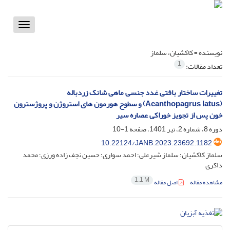
Toggle
vigation
نویسنده =
کاکشیان، سلماز
1
تعداد مقالات:
تغییرات ساختار بافتی غدد جنسی ماهی شانک زردباله
(Acanthopagrus latus) و سطوح هورمون های استروژن و پروژسترون
خون پس از تجویز خوراکی عصاره سیر
دوره 8، شماره 2، تیر 1401، صفحه
1-10
10.22124/JANB.2023.23692.1182
سلماز کاکشیان؛ سلماز شیرعلی؛ احمد سواری؛ حسین نجف زاده ورزی؛ محمد
ذاکری
1.1 M
مشاهده مقاله
اصل مقاله