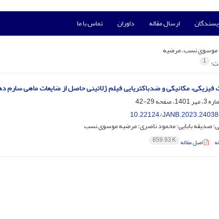
ویسندگان
ارسال مقاله
داوران
تماس با ما
موسوی نسب، مرضیه
1
ات:
کی، مکانیکی و ضدباکتریایی فیلم‌ ژلاتینی حاصل از ضایعات ماهی سارم دهان بزرگ (s commersonnianus
29-42
10.22124/JANB.2023.24038
یی؛ صدیقه بابایی؛ محمود ناصری؛ مرضیه موسوی نسب
659.93 K
ه
اصل مقاله