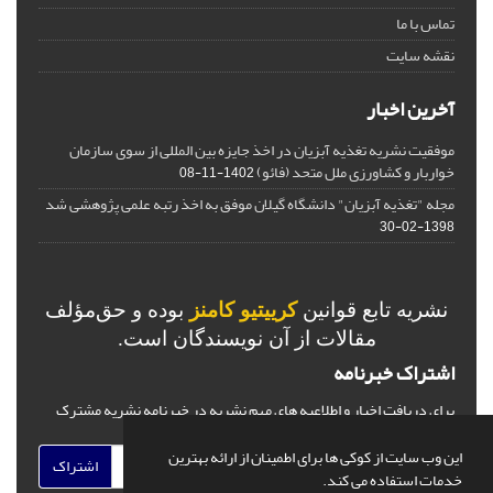
تماس با ما
نقشه سایت
آخرین اخبار
موفقیت نشریه تغذیه آبزیان در اخذ جایزه بین المللی از سوی سازمان
خواربار و کشاورزی ملل متحد (فائو)
1402-11-08
مجله "تغذیه آبزیان" دانشگاه گیلان موفق به اخذ رتبه علمی پژوهشی شد
1398-02-30
نشریه تابع قوانین
کرییتیو کامنز
بوده و حق‌مؤلف
مقالات از آن نویسندگان است.
اشتراک خبرنامه
برای دریافت اخبار و اطلاعیه های مهم نشریه در خبرنامه نشریه مشترک
شوید.
این وب سایت از کوکی ها برای اطمینان از ارائه بهترین
اشتراک
خدمات استفاده می کند.