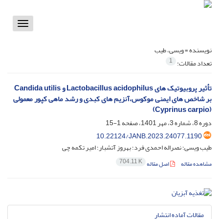
Toggle
vigation
نویسنده =
ویسی، طیب
1
تعداد مقالات:
تأثیر پروبیوتیک های Lactobacillus acidophilus و Candida utilis
بر شاخص های ایمنی موکوس،آنزیم های کبدی و رشد ماهی کپور معمولی
(Cyprinus carpio)
دوره 8، شماره 3، مهر 1401، صفحه
1-15
10.22124/JANB.2023.24077.1190
طیب ویسی؛ نصراله احمدی فرد؛ بهروز آتشبار؛ امیر تکمه چی
704.11 K
مشاهده مقاله
اصل مقاله
مقالات آماده انتشار