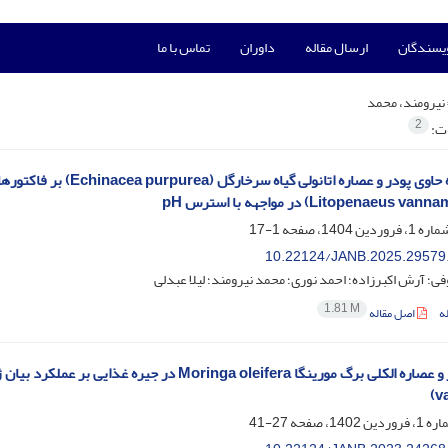
ویسندگان
ارسال مقاله
داوران
تماس با ما
نیرومند، محمد
2
ات:
تأثیر جیره حاوی پودر و 
1-17
10.22124/JANB.2025.29579
ی؛ آرش اکبرزاده؛ احمد نوری؛ محمد نیرومند؛ لیلا عبدلی
1.81 M
ه
اصل مقاله
v
27-41