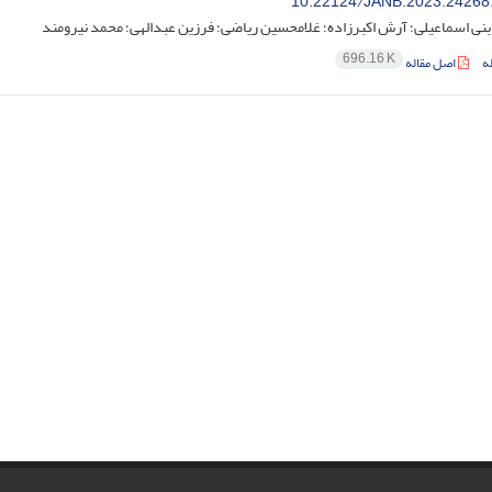
10.22124/JANB.2023.24268
بنی اسماعیلی؛ آرش اکبرزاده؛ غلامحسین ریاضی؛ فرزین عبدالهی؛ محمد نیرومند
696.16 K
ه
اصل مقاله