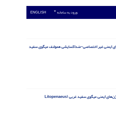
ورود به سامانه
ENGLISH
عصاره اتانولی گیاه سرخارگل (Echinacea purpurea) بر فاکتورهای ایمنی غیر اختصاصی-ضداکسایشی همولنف میگوی سفید
تأثیر پودر و عصاره الکلی برگ مورینگا Moringa oleifera در جیره غذایی بر عملکرد بیان ژن‌های ایمنی میگوی سفید غربی (Litopenaeus