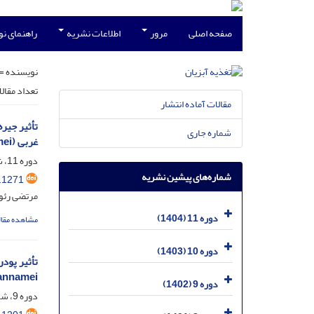
صفحه اصلی
مرور
اطلاعات نشریه
راهنمای ن
نویسنده =
تعداد مقال
مقالات آماده انتشار
شماره جاری
غربی (Litopenaeus vannamei) در مواجهه با استرس pH
دوره 11، شماره 1، فروردین 1404، صفحه
شماره‌های پیشین نشریه
.1271
مرتضی رئوف
دوره 11 (1404)
مشاهده مقال
دوره 10 (1403)
annamei)
دوره 9 (1402)
دوره 9، شماره 1، فروردین 1402، صفحه