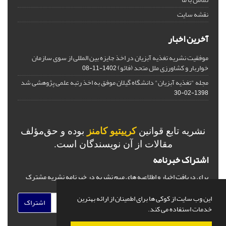
نقشه سایت
آخرین اخبار
موفقیت نشریه تغذیه آبزیان در اخذ جایزه بین المللی از سوی سازمان
خواربار و کشاورزی ملل متحد (فائو)
1402-11-08
مجله "تغذیه آبزیان" دانشگاه گیلان موفق به اخذ رتبه علمی پژوهشی شد
1398-02-30
نشریه تابع قوانین
کرییتیو کامنز
بوده و حق‌مؤلف
مقالات از آن نویسندگان است.
اشتراک خبرنامه
برای دریافت اخبار و اطلاعیه های مهم نشریه در خبرنامه نشریه مشترک
شوید.
این وب سایت از کوکی ها برای اطمینان از ارائه بهترین
اشتراک
خدمات استفاده می کند.