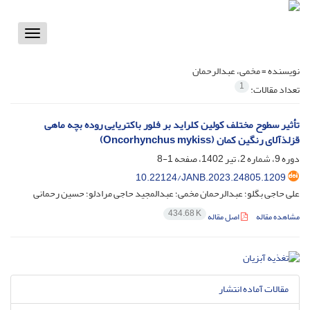
Toggle
vigation
نویسنده =
مخمی، عبدالرحمان
1
تعداد مقالات:
تأثیر سطوح مختلف کولین کلراید بر فلور باکتریایی روده بچه ماهی
قزلذآلای رنگین کمان (Oncorhynchus mykiss)
دوره 9، شماره 2، تیر 1402، صفحه
1-8
10.22124/JANB.2023.24805.1209
علی حاجی بگلو؛ عبدالرحمان مخمی؛ عبدالمجید حاجی مرادلو؛ حسین رحمانی
434.68 K
مشاهده مقاله
اصل مقاله
مقالات آماده انتشار