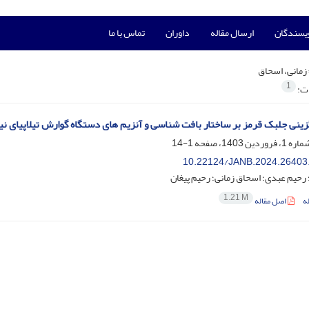
ویسندگان
ارسال مقاله
داوران
تماس با ما
زمانی، اسحاق
1
ات:
ینی جلبک قرمز بر ساختار بافت شناسی و آنزیم های دستگاه گوارش تیلاپیای نیل (ochromis niloticus
1-14
10.22124/JANB.2024.26403
 رحیم عبدی؛ اسحاق زمانی؛ رحیم پیغان
1.21 M
ه
اصل مقاله