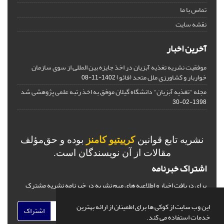
تماس با ما
نقشه سایت
آخرین اخبار
موفقیت نشریه تغذیه آبزیان در اخذ جایزه بین المللی از سوی سازمان
خواربار و کشاورزی ملل متحد (فائو)
1402-11-08
مجله "تغذیه آبزیان" دانشگاه گیلان موفق به اخذ رتبه علمی پژوهشی شد
1398-02-30
نشریه تابع قوانین
کرییتیو کامنز
بوده و حق‌مؤلف
مقالات از آن نویسندگان است.
اشتراک خبرنامه
برای دریافت اخبار و اطلاعیه های مهم نشریه در خبرنامه نشریه مشترک
شوید.
این وب سایت از کوکی ها برای اطمینان از ارائه بهترین
اشتراک
خدمات استفاده می کند.