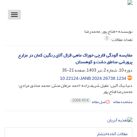
Toggle
vigation
نویسنده =
فتاح پور، محمدرضا
1
تعداد مقالات:
مقایسه آلودگی قارچی خوراک ماهی قزال آلای رنگین کمان در مزارع
پرورشی مناطق دشت و کوهستان
دوره 10، شماره 2، تیر 1403، صفحه
21-35
10.22124/JANB.2024.26738.1234
دنیا نیک آئین؛ عقیل شریف زاده؛ احمد عرفان منش؛ محمد صادق مرادی؛
محمدرضا فتاح پور
1008.45 K
مشاهده مقاله
اصل مقاله
مقالات آماده انتشار