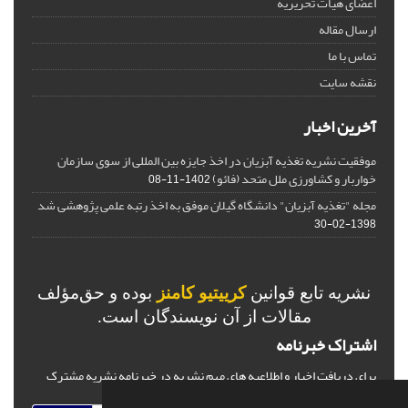
اعضای هیات تحریریه
ارسال مقاله
تماس با ما
نقشه سایت
آخرین اخبار
موفقیت نشریه تغذیه آبزیان در اخذ جایزه بین المللی از سوی سازمان
خواربار و کشاورزی ملل متحد (فائو)
1402-11-08
مجله "تغذیه آبزیان" دانشگاه گیلان موفق به اخذ رتبه علمی پژوهشی شد
1398-02-30
نشریه تابع قوانین
کرییتیو کامنز
بوده و حق‌مؤلف
مقالات از آن نویسندگان است.
اشتراک خبرنامه
برای دریافت اخبار و اطلاعیه های مهم نشریه در خبرنامه نشریه مشترک
شوید.