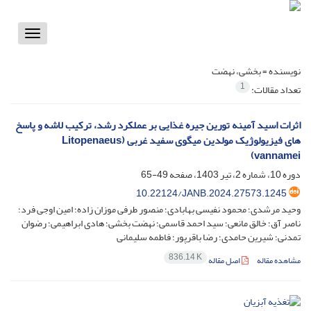
Toggle
vigation
نویسنده =
بخشی، نهضت
1
تعداد مقالات:
اثرات اسید آمینه تورین جیره غذایی بر عملکرد رشد، ترکیب لاشه و پاسخ
های فیزیولوژیک مولدین میگوی سفید غربی (Litopenaeus
vannamei)
دوره 10، شماره 2، تیر 1403، صفحه
49-65
10.22124/JANB.2024.27573.1245
وحید مرشدی؛ محمود نفیسی بهابادی؛ منصور طرفی موزان زاده؛ امین اوجی فرد؛
ناصر آق؛ خالق مانعی؛ سید احمد قاسمی؛ نهضت بخشی؛ هادی ابراهیمی؛ رضوان
تمدنی؛ شیرین حامدی؛ رضا باقرپور؛ فاطمه سلیمانی
836.14 K
مشاهده مقاله
اصل مقاله