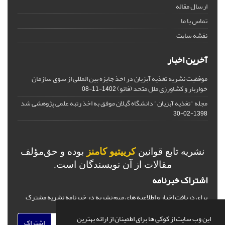
ارسال مقاله
تماس با ما
نقشه سایت
آخرین اخبار
موفقیت نشریه تغذیه آبزیان در اخذ جایزه بین المللی از سوی سازمان
خواربار و کشاورزی ملل متحد (فائو)
1402-11-08
مجله "تغذیه آبزیان" دانشگاه گیلان موفق به اخذ رتبه علمی پژوهشی شد
1398-02-30
نشریه تابع قوانین
کرییتیو کامنز
بوده و حق‌مؤلف
مقالات از آن نویسندگان است.
اشتراک خبرنامه
برای دریافت اخبار و اطلاعیه های مهم نشریه در خبرنامه نشریه مشترک
شوید.
این وب سایت از کوکی ها برای اطمینان از ارائه بهترین
اشتراک