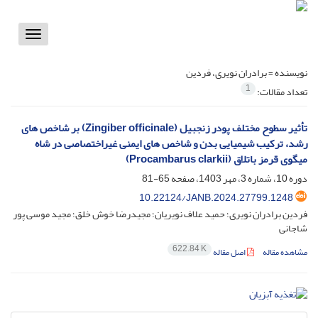
Toggle
vigation
نویسنده =
برادران نویری، فردین
1
تعداد مقالات:
تأثیر سطوح مختلف پودر زنجبیل (Zingiber officinale) بر شاخص های
رشد، ترکیب شیمیایی بدن و شاخص های ایمنی غیراختصاصی در شاه
میگوی قرمز باتلاق (Procambarus clarkii)
دوره 10، شماره 3، مهر 1403، صفحه
65-81
10.22124/JANB.2024.27799.1248
فردین برادران نویری؛ حمید علاف نویریان؛ مجیدرضا خوش خلق؛ مجید موسی پور
شاجانی
622.84 K
مشاهده مقاله
اصل مقاله