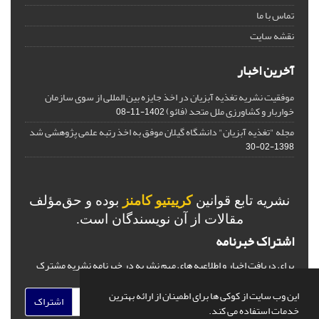
تماس با ما
نقشه سایت
آخرین اخبار
موفقیت نشریه تغذیه آبزیان در اخذ جایزه بین المللی از سوی سازمان
خواربار و کشاورزی ملل متحد (فائو)
1402-11-08
مجله "تغذیه آبزیان" دانشگاه گیلان موفق به اخذ رتبه علمی پژوهشی شد
1398-02-30
نشریه تابع قوانین
کرییتیو کامنز
بوده و حق‌مؤلف
مقالات از آن نویسندگان است.
اشتراک خبرنامه
برای دریافت اخبار و اطلاعیه های مهم نشریه در خبرنامه نشریه مشترک
شوید.
این وب سایت از کوکی ها برای اطمینان از ارائه بهترین
اشتراک
خدمات استفاده می کند.