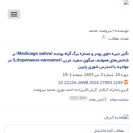
Toggle
vigation
نویسنده =
نیرومند، محمد
1
تعداد مقالات:
تأثیر جیره حاوی پودر و عصاره برگ گیاه یونجه (Medicago sativa) بر
شاخص‌های همولنف میگوی سفید غربی (Litopenaeus vannamei) در
مواجهه با استرس شوری پایین
دوره 10، شماره 2، تیر 1403، صفحه
1-19
10.22124/JANB.2024.27893.1249
کبری بابانژاد آبکنار؛ آرش اکبرزاده؛ احمد نوری؛ محمد نیرومند
1021.39 K
مشاهده مقاله
اصل مقاله
مقالات آماده انتشار