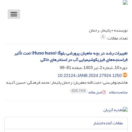
Toggle
vigation
نویسنده =
پاتیمار، رحمان
1
تعداد مقالات:
تغییرات رشد در بچه ماهیان پرورشی بلوگا (Huso huso) تحت تأثیر
فراسنجه‌های فیزیکوشیمیایی آب در استخرهای خاکی
دوره 10، شماره 2، تیر 1403، صفحه
81-98
10.22124/JANB.2024.27924.1250
هاشم نوفرستی؛ حجت الله جعفریان؛ رحمان پاتیمار؛ محمد فرهنگی؛ حسین آدینه
926.74 K
مشاهده مقاله
اصل مقاله
مقالات آماده انتشار