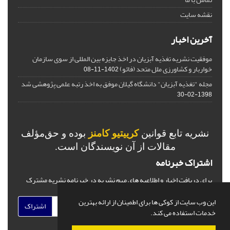
نقشه سایت
آخرین اخبار
موفقیت نشریه تغذیه آبزیان در اخذ جایزه بین المللی از سوی سازمان
خواربار و کشاورزی ملل متحد (فائو)
1402-11-08
مجله "تغذیه آبزیان" دانشگاه گیلان موفق به اخذ رتبه علمی پژوهشی شد
1398-02-30
نشریه تابع قوانین
کرییتیو کامنز
بوده و حق‌مؤلف
مقالات از آن نویسندگان است.
اشتراک خبرنامه
برای دریافت اخبار و اطلاعیه های مهم نشریه در خبرنامه نشریه مشترک
شوید.
این وب سایت از کوکی ها برای اطمینان از ارائه بهترین
اشتراک
خدمات استفاده می کند.