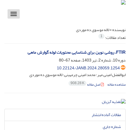
Toggle
vigation
نویسنده =
لاله موسوی ده موردی
1
تعداد مقالات:
FTIR، روشی نوین برای شناسایی محتویات لوله گوارش ماهی
دوره 10، شماره 2، تیر 1403، صفحه
67-80
10.22124/JANB.2024.28059.1254
ابوالفضل امینی مهر؛ محمد امینی چرمهینی؛ لاله موسوی ده موردی
908.28 K
مشاهده مقاله
اصل مقاله
مقالات آماده انتشار
شماره جاری