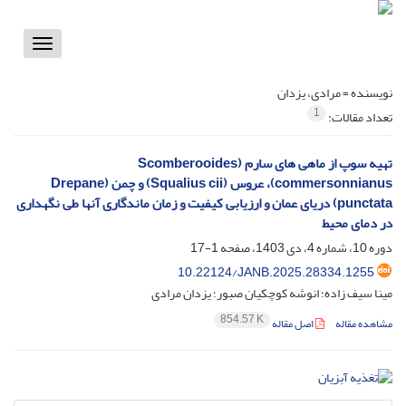
Toggle
vigation
نویسنده =
مرادی، یزدان
1
تعداد مقالات:
تهیه سوپ از ماهی های سارم (Scomberooides
commersonnianus)، عروس (Squalius cii) و چمن (Drepane
punctata) دریای عمان و ارزیابی کیفیت و زمان ماندگاری آنها طی نگهداری
در دمای محیط
دوره 10، شماره 4، دی 1403، صفحه
1-17
10.22124/JANB.2025.28334.1255
مینا سیف زاده؛ انوشه کوچکیان صبور؛ یزدان مرادی
854.57 K
مشاهده مقاله
اصل مقاله