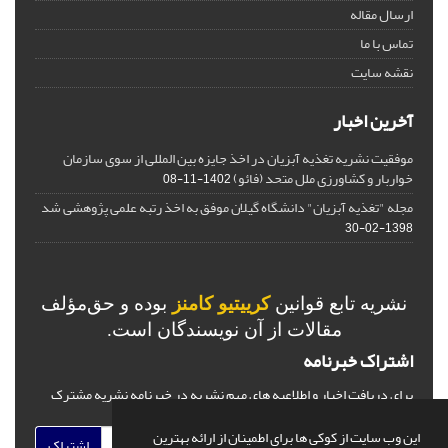
ارسال مقاله
تماس با ما
نقشه سایت
آخرین اخبار
موفقیت نشریه تغذیه آبزیان در اخذ جایزه بین المللی از سوی سازمان
خواربار و کشاورزی ملل متحد (فائو)
1402-11-08
مجله "تغذیه آبزیان" دانشگاه گیلان موفق به اخذ رتبه علمی پژوهشی شد
1398-02-30
نشریه تابع قوانین
کرییتیو کامنز
بوده و حق‌مؤلف
مقالات از آن نویسندگان است.
اشتراک خبرنامه
برای دریافت اخبار و اطلاعیه های مهم نشریه در خبرنامه نشریه مشترک
شوید.
این وب سایت از کوکی ها برای اطمینان از ارائه بهترین
اشتراک