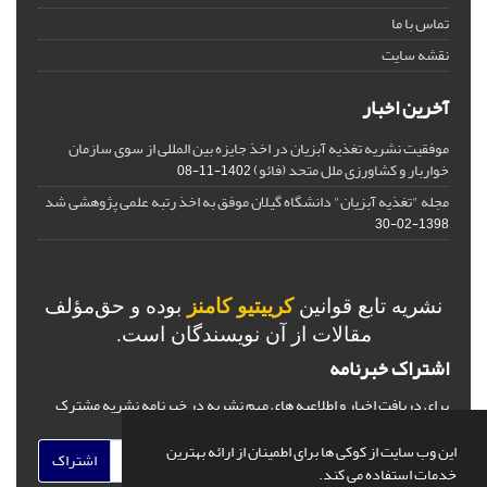
تماس با ما
نقشه سایت
آخرین اخبار
موفقیت نشریه تغذیه آبزیان در اخذ جایزه بین المللی از سوی سازمان
خواربار و کشاورزی ملل متحد (فائو)
1402-11-08
مجله "تغذیه آبزیان" دانشگاه گیلان موفق به اخذ رتبه علمی پژوهشی شد
1398-02-30
نشریه تابع قوانین
کرییتیو کامنز
بوده و حق‌مؤلف
مقالات از آن نویسندگان است.
اشتراک خبرنامه
برای دریافت اخبار و اطلاعیه های مهم نشریه در خبرنامه نشریه مشترک
شوید.
این وب سایت از کوکی ها برای اطمینان از ارائه بهترین
اشتراک
خدمات استفاده می کند.