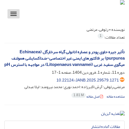
Toggle
vigation
نویسنده =
رئوفی، مرتضی
1
تعداد مقالات:
تأثیر جیره حاوی پودر و عصاره اتانولی گیاه سرخارگل (Echinacea
purpurea) بر فاکتورهای ایمنی غیر اختصاصی-ضداکسایشی همولنف
میگوی سفید غربی (Litopenaeus vannamei) در مواجهه با استرس pH
دوره 11، شماره 1، فروردین 1404، صفحه
1-17
10.22124/JANB.2025.29579.1271
مرتضی رئوفی؛ آرش اکبرزاده؛ احمد نوری؛ محمد نیرومند؛ لیلا عبدلی
1.81 M
مشاهده مقاله
اصل مقاله
مقالات آماده انتشار