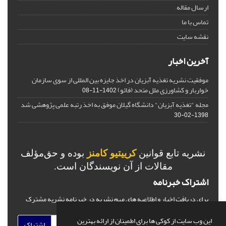
ارسال مقاله
تماس با ما
نقشه سایت
آخرین اخبار
موفقیت نشریه تغذیه آبزیان در اخذ جایزه بین المللی از سوی سازمان
خواربار و کشاورزی ملل متحد (فائو)
1402-11-08
مجله "تغذیه آبزیان" دانشگاه گیلان موفق به اخذ رتبه علمی پژوهشی شد
1398-02-30
نشریه تابع قوانین
کرییتیو کامنز
بوده و حق‌مؤلف
مقالات از آن نویسندگان است.
اشتراک خبرنامه
برای دریافت اخبار و اطلاعیه های مهم نشریه در خبرنامه نشریه مشترک
شوید.
این وب سایت از کوکی ها برای اطمینان از ارائه بهترین
اشتراک