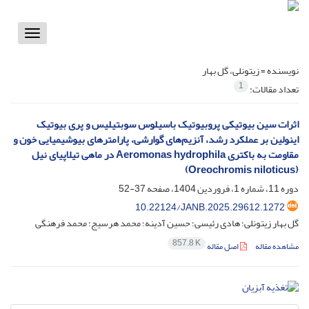
Toggle
vigation
نویسنده =
زیتونلی، گل بهار
1
تعداد مقالات:
اثرات سین بیوتیکی پروبیوتیک باسیلوس سوبتیلیس و پری بیوتیک
اینولین بر عملکرد رشد، آنزیم‌های گوارشی، پارامترهای بیوشیمیایی خون و
مقاومت به باکتری Aeromonas hydrophila در ماهی تیلاپیای نیل
(Oreochromis niloticus)
دوره 11، شماره 1، فروردین 1404، صفحه
37-52
10.22124/JANB.2025.29612.1272
گل بهار زیتونلی؛ هادی رئیسی؛ حسین آدینه؛ محمد هرسیج؛ محمد فرهنگی
857.8 K
مشاهده مقاله
اصل مقاله