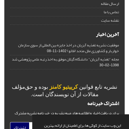
ارسال مقاله
تماس با ما
نقشه سایت
آخرین اخبار
موفقیت نشریه تغذیه آبزیان در اخذ جایزه بین المللی از سوی سازمان
خواربار و کشاورزی ملل متحد (فائو)
1402-11-08
مجله "تغذیه آبزیان" دانشگاه گیلان موفق به اخذ رتبه علمی پژوهشی شد
1398-02-30
نشریه تابع قوانین
کرییتیو کامنز
بوده و حق‌مؤلف
مقالات از آن نویسندگان است.
اشتراک خبرنامه
برای دریافت اخبار و اطلاعیه های مهم نشریه در خبرنامه نشریه مشترک
شوید.
این وب سایت از کوکی ها برای اطمینان از ارائه بهترین
اشتراک