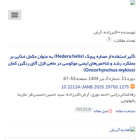
Toggle
vigation
نویسنده =
اکبرزاده، آرش
1
تعداد مقالات:
تأثیر استفاده از عصاره پیچک (Hedera helix) به عنوان مکمل غذایی بر
عملکرد رشد و شاخص‌های ایمنی موکوسی در ماهی قزل آلای رنگین کمان
(Oncorhynchus mykiss)
دوره 11، شماره 2، تیر 1404، صفحه
53-67
10.22124/JANB.2025.29750.1275
رها فدائی راینی؛ احمد نوری؛ آرش اکبرزاده؛ سید حسین حسینی فر؛ مارینا
پائولوچی
703.61 K
مشاهده مقاله
اصل مقاله